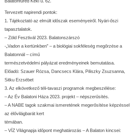
Balatonfüred Kéki u. 62.
Tervezett napirendi pontok:
1. Tájékoztató az elmúlt időszak eseményeiről. Nyári-őszi
tapasztalatok.
– Zöld Fesztivál 2023. Balatonszárszó
-„Vadon a kertünkben” – a biológiai sokféleség megőrzése a
Balatonnál – című
természetvédelmi pályázat eredményeinek bemutatása.
Előadó: Szauer Rózsa, Dancsecs Klára, Piliszky Zsuzsanna,
Sitku Erzsébet
3. Az elkövetkező téli-tavaszi programok megbeszélése:
– Az Év Balatoni Háza 2023. projekt – népszerűsítés.
– A NABE tagok szakmai ismeretének megerősítése képzéssel
az élővilágbarát kert
témában.
– VÍZ Világnapja időpont meghatározás – A Balaton kincsei: