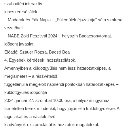
szabadtéri interaktív
kincskereső játék.
– Madarak és Fák Napja – „Fülemülék éjszakája” séta szakmai
vezetővel.
– NABE Zöld Fesztivál 2024 – helyszín Badacsonytomaj,
időpont javaslat.
Előadó: Szauer Rózsa, Bacsó Bea
4. Egyebek kérdések, hozzászólások.
Amennyiben a küldöttgyűlés nem lesz határozatképes, a
megismételt – a részvételtől
függetlenül a megjelölt napirendi pontokban határozatképes –
küldöttgyűlés időpontja
2024. január 27. szombat 10.00 óra, a helyszín ugyanaz.
Ismételten kérek mindenkit, hogy jöjjön el a küldöttgyűlésre. A
tagdíjakat és a nálatok lévő
kiadványok elszámolását is hozzátok magatokkal.