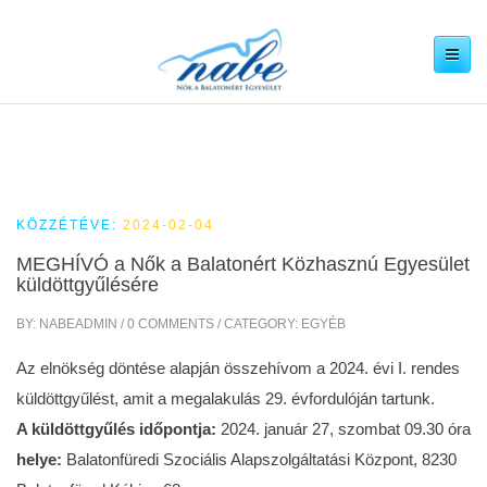
Navigáció
megjeleníté
KÖZZÉTÉVE:
2024-02-04
MEGHÍVÓ a Nők a Balatonért Közhasznú Egyesület
küldöttgyűlésére
BY: NABEADMIN / 0 COMMENTS / CATEGORY: EGYÉB
Az elnökség döntése alapján összehívom a 2024. évi I. rendes
küldöttgyűlést, amit a megalakulás 29. évfordulóján tartunk.
A küldöttgyűlés időpontja:
2024. január 27, szombat 09.30 óra
helye:
Balatonfüredi Szociális Alapszolgáltatási Központ, 8230