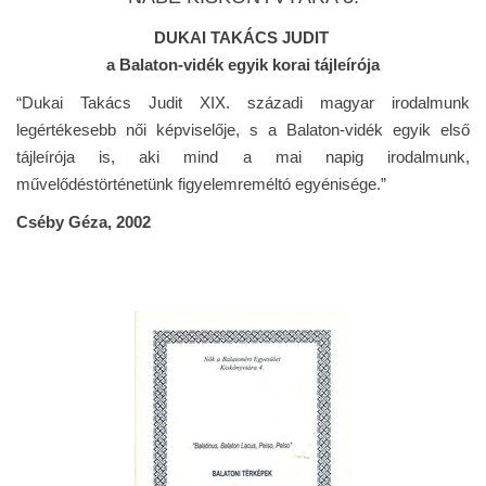
DUKAI TAKÁCS JUDIT
a Balaton-vidék egyik korai tájleírója
“Dukai Takács Judit XIX. századi magyar irodalmunk
legértékesebb női képviselője, s a Balaton-vidék egyik első
tájleírója is, aki mind a mai napig irodalmunk,
művelődéstörténetünk figyelemreméltó egyénisége.”
Cséby Géza, 2002