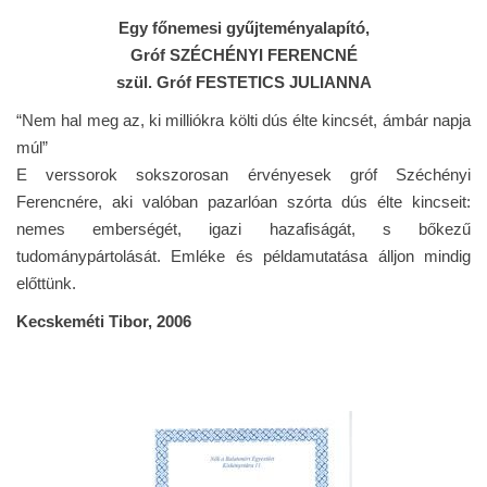
Egy főnemesi gyűjteményalapító,
Gróf SZÉCHÉNYI FERENCNÉ
szül. Gróf FESTETICS JULIANNA
“Nem hal meg az, ki milliókra költi dús élte kincsét, ámbár napja
múl”
E verssorok sokszorosan érvényesek gróf Széchényi
Ferencnére, aki valóban pazarlóan szórta dús élte kincseit:
nemes emberségét, igazi hazafiságát, s bőkezű
tudománypártolását. Emléke és példamutatása álljon mindig
előttünk.
Kecskeméti Tibor, 2006