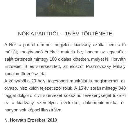
NŐK A PARTRÓL – 15 ÉV TÖRTÉNETE
A Nők a partról címmel megjelent kiadvány ezúttal nem a tó
múltját, megóvandó értékeit mutatja be, hanem az egyesület
saját történetét mintegy 180 oldalas kötetben, melyet N. Horváth
Erzsébet írt és szerkesztett, az előszót Praznovszky Mihály
irodalomtörténész írta.
A könyvből a 20 helyi tagcsoport munkáját is megismerheti az
olvasó, hisz külön fejezet szól róluk. A 15 év során mintegy 940
taggal dolgozó civil szervezet sokszínű tevékenységét tükrözi
ez a kiadvány személyes levelekkel, dokumentumokkal és
nagyon sok képpel illusztrálva.
N. Horváth Erzsébet, 2010