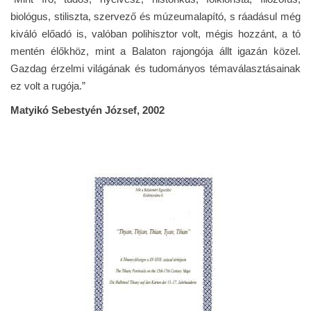
biológus, stiliszta, szervező és múzeumalapító, s ráadásul még
kiváló előadó is, valóban polihisztor volt, mégis hozzánt, a tó
mentén élőkhöz, mint a Balaton rajongója állt igazán közel.
Gazdag érzelmi világának és tudományos témaválasztásainak
ez volt a rugója.”
Matyikó Sebestyén József, 2002