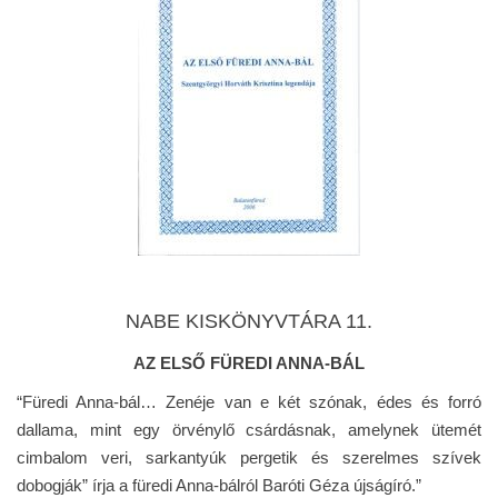
NABE KISKÖNYVTÁRA 11.
AZ ELSŐ FÜREDI ANNA-BÁL
“Füredi Anna-bál… Zenéje van e két szónak, édes és forró
dallama, mint egy örvénylő csárdásnak, amelynek ütemét
cimbalom veri, sarkantyúk pergetik és szerelmes szívek
dobogják” írja a füredi Anna-bálról Baróti Géza újságíró.”