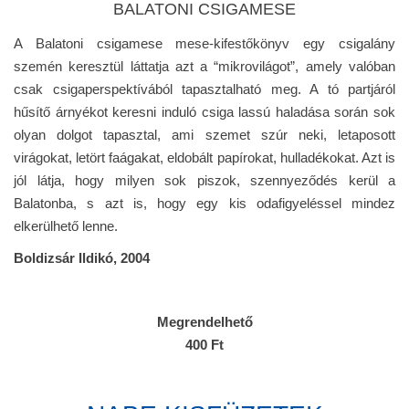
BALATONI CSIGAMESE
A Balatoni csigamese mese-kifestőkönyv egy csigalány
szemén keresztül láttatja azt a “mikrovilágot”, amely valóban
csak csigaperspektívából tapasztalható meg. A tó partjáról
hűsítő árnyékot keresni induló csiga lassú haladása során sok
olyan dolgot tapasztal, ami szemet szúr neki, letaposott
virágokat, letört faágakat, eldobált papírokat, hulladékokat. Azt is
jól látja, hogy milyen sok piszok, szennyeződés kerül a
Balatonba, s azt is, hogy egy kis odafigyeléssel mindez
elkerülhető lenne.
Boldizsár Ildikó, 2004
Megrendelhető
400 Ft