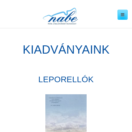
Navigáció
megjeleníté
KIADVÁNYAINK
LEPORELLÓK