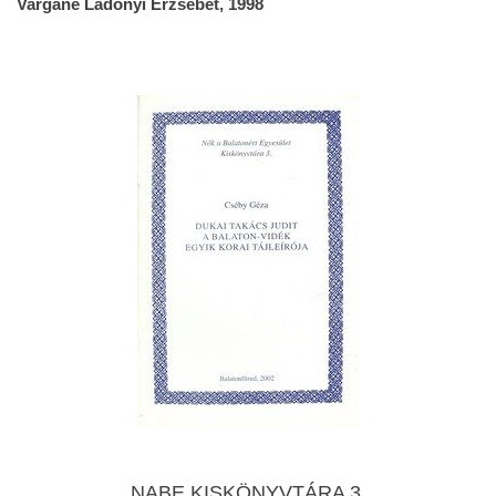
Vargáné Ládonyi Erzsébet, 1998
NABE KISKÖNYVTÁRA 3.