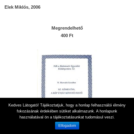
Elek Miklós, 2006
Megrendelhető
400 Ft
Kedves Látogató! Tájékoztatjuk, hogy a honlap felhasználói élmény
fokozásának érdekében sütiket alkalmazunk. A honlapunk
használatával ön a tájékoztatásunkat tudomásul veszi.
Elfogadom