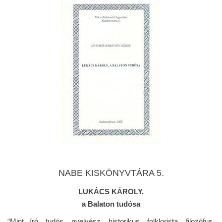
NABE KISKÖNYVTÁRA 5.
LUKÁCS KÁROLY,
a Balaton tudósa
“Mint író, tudós, nyelvész, historikus, folklorista, filozófus,