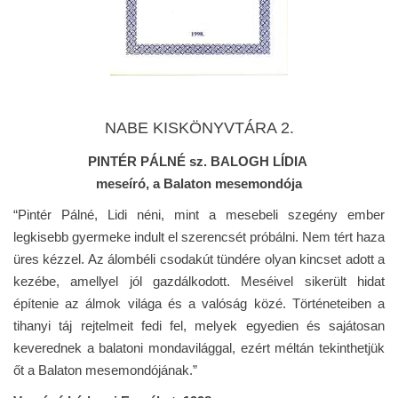
NABE KISKÖNYVTÁRA 2.
PINTÉR PÁLNÉ sz. BALOGH LÍDIA
meseíró, a Balaton mesemondója
“Pintér Pálné, Lidi néni, mint a mesebeli szegény ember
legkisebb gyermeke indult el szerencsét próbálni. Nem tért haza
üres kézzel. Az álombéli csodakút tündére olyan kincset adott a
kezébe, amellyel jól gazdálkodott. Meséivel sikerült hidat
építenie az álmok világa és a valóság közé. Történeteiben a
tihanyi táj rejtelmeit fedi fel, melyek egyedien és sajátosan
keverednek a balatoni mondavilággal, ezért méltán tekinthetjük
őt a Balaton mesemondójának.”