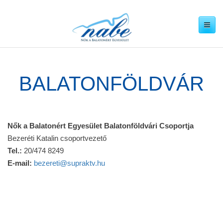
Navigáció
megjeleníté
BALATONFÖLDVÁR
Nők
a Balatonért Egyesület Balatonföldvári Csoportja
Bezeréti Katalin csoportvezető
Tel.:
20/474 8249
E-mail:
bezereti@supraktv.hu