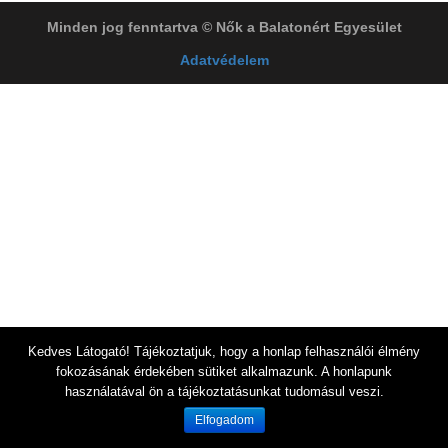
Minden jog fenntartva © Nők a Balatonért Egyesület
Adatvédelem
Kedves Látogató! Tájékoztatjuk, hogy a honlap felhasználói élmény
fokozásának érdekében sütiket alkalmazunk. A honlapunk
használatával ön a tájékoztatásunkat tudomásul veszi.
Elfogadom